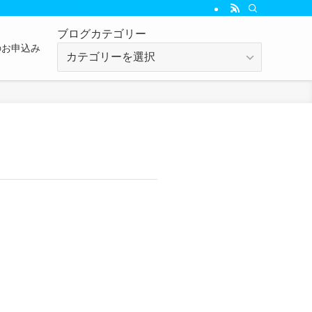
ブログカテゴリー
のお申込み
ブ
ロ
グ
カ
テ
ゴ
リ
ー