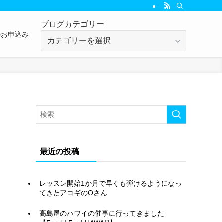
ブログカテゴリー
のお申込み
ブ
ロ
グ
カ
テ
ゴ
リ
ー
最近の投稿
レッスン開始1か月で早くも弾けるようになっ
てきたアコギのOさん
高島屋のハワイの催事に行ってきました