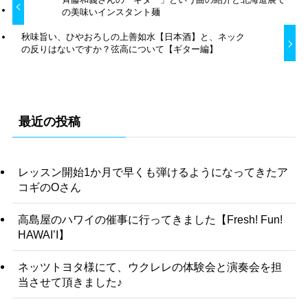
の美味いインスタント麺
秋味旨い、ひやおろしの上善如水【日本酒】と、ネック
の反りはないですか？弦高について【ギター編】
最近の投稿
レッスン開始1か月で早くも弾けるようになってきたア
コギのOさん
高島屋のハワイの催事に行ってきました【Fresh! Fun!
HAWAI’I】
ネッツトヨタ様にて、ウクレレの体験会と演奏会を担
当させて頂きました♪