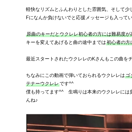
軽快なリズムとふんわりとした雰囲気、そして少
Fになんか負けないでと応援メッセージも入ってい
原曲のキーだとウクレレ初心者の方には難易度が
キーを変えてあげると曲の途中までは
初心者の方
最近スタートされたウクレレのKさんもこの曲を
ちなみにこの動画で弾いておられるウクレレは
ゴ
テナーウクレレ
です^^
僕も持ってます^^ 生鳴りは本来のウクレレに
んね♪