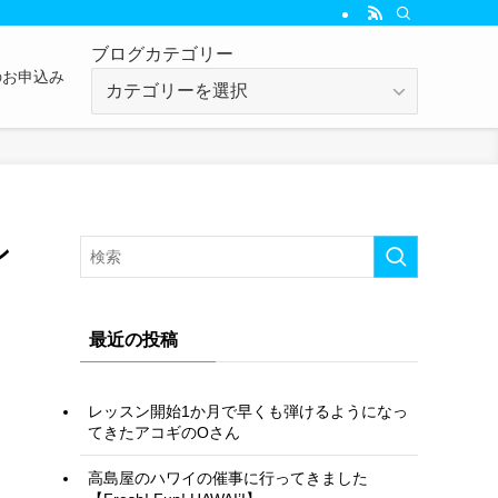
ブログカテゴリー
のお申込み
ブ
ロ
グ
カ
テ
ゴ
リ
ン
ー
最近の投稿
レッスン開始1か月で早くも弾けるようになっ
てきたアコギのOさん
高島屋のハワイの催事に行ってきました