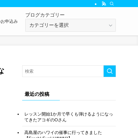
ブログカテゴリー
のお申込み
ブ
ロ
グ
カ
テ
ゴ
リ
な
ー
最近の投稿
レッスン開始1か月で早くも弾けるようになっ
てきたアコギのOさん
高島屋のハワイの催事に行ってきました