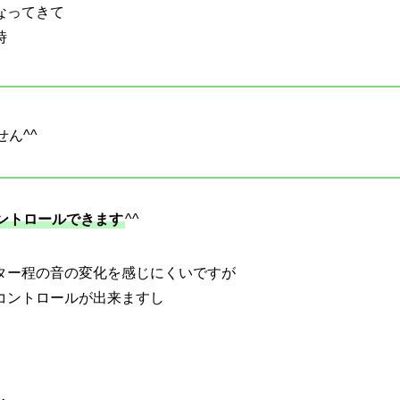
なってきて
時
ん^^
ントロールできます
^^
ター程の音の変化を感じにくいですが
コントロールが出来ますし