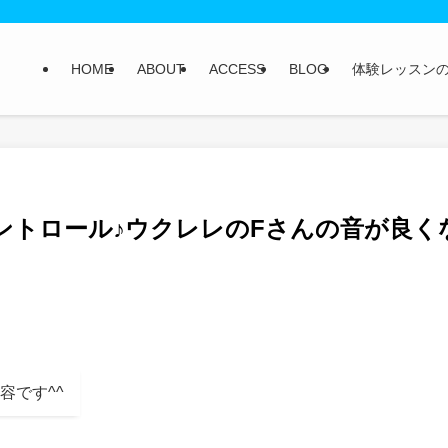
HOME
ABOUT
ACCESS
BLOG
体験レッスン
ントロール♪ウクレレのFさんの音が良く
容です^^