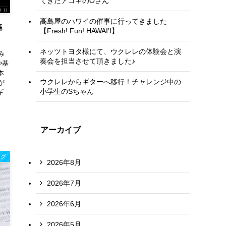
てきたアコギのOさん
高島屋のハワイの催事に行ってきました
進
【Fresh! Fun! HAWAI’I】
ネッツトヨタ様にて、ウクレレの体験会と演
み
奏会を担当させて頂きました♪
や基
本
ウクレレからギターへ移行！チャレンジ中の
が
小学生のSちゃん
ギ
アーカイブ
ログ
2026年8月
2026年7月
2026年6月
2026年5月