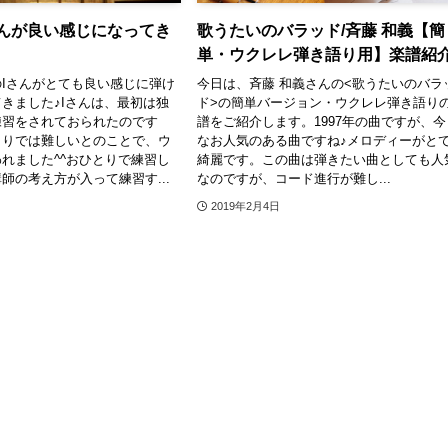
さんが良い感じになってき
歌うたいのバラッド/斉藤 和義【簡
単・ウクレレ弾き語り用】楽譜紹
Iさんがとても良い感じに弾け
今日は、斉藤 和義さんの<歌うたいのバラ
きました♪Iさんは、最初は独
ド>の簡単バージョン・ウクレレ弾き語り
練習をされておられたのです
譜をご紹介します。1997年の曲ですが、今
とりでは難しいとのことで、ウ
なお人気のある曲ですね♪メロディーがと
れました^^おひとりで練習し
綺麗です。この曲は弾きたい曲としても人
師の考え方が入って練習す...
なのですが、コード進行が難し...
2019年2月4日