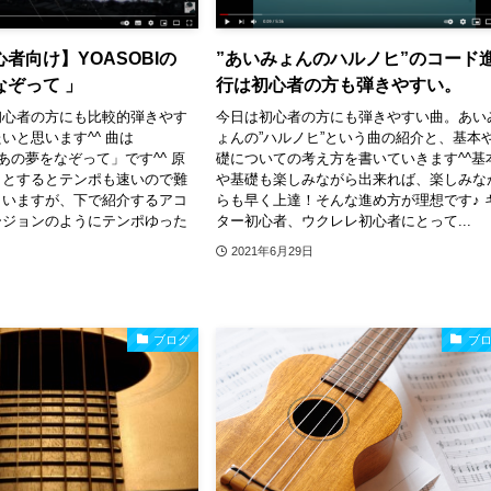
者向け】YOASOBIの
”あいみょんのハルノヒ”のコード
なぞって 」
行は初心者の方も弾きやすい。
初心者の方にも比較的弾きやす
今日は初心者の方にも弾きやすい曲。あい
いと思います^^ 曲は
ょんの”ハルノヒ”という曲の紹介と、基本
「あの夢をなぞって」です^^ 原
礎についての考え方を書いていきます^^基
うとするとテンポも速いので難
や基礎も楽しみながら出来れば、楽しみな
まいますが、下で紹介するアコ
らも早く上達！そんな進め方が理想です♪ 
ージョンのようにテンポゆった
ター初心者、ウクレレ初心者にとって...
2021年6月29日
ブログ
ブ