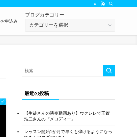
ブログカテゴリー
のお申込み
ブ
ロ
グ
カ
テ
ゴ
リ
ー
最近の投稿
ログ
【生徒さんの演奏動画あり】ウクレレで玉置
浩二さんの『メロディー』
レッスン開始1か月で早くも弾けるようになっ