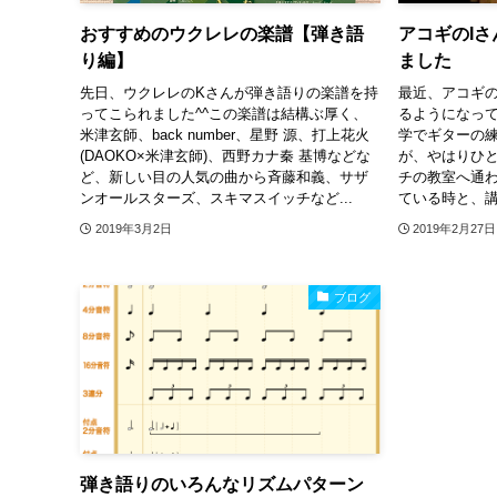
おすすめのウクレレの楽譜【弾き語
アコギのI
り編】
ました
先日、ウクレレのKさんが弾き語りの楽譜を持
最近、アコギの
ってこられました^^この楽譜は結構ぶ厚く、
るようになって
米津玄師、back number、星野 源、打上花火
学でギターの
(DAOKO×米津玄師)、西野カナ秦 基博などな
が、やはりひ
ど、新しい目の人気の曲から斉藤和義、サザ
チの教室へ通わ
ンオールスターズ、スキマスイッチなど...
ている時と、講
2019年3月2日
2019年2月27日
ブログ
弾き語りのいろんなリズムパターン