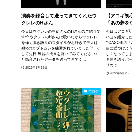
演奏を録音して送ってきてくれたウ
【アコギ初心
クレレのHさん
「あの夢を
今日はウクレレの生徒さんのHさんのご紹介で
今日はアコギ
す^^ ウクレレのHさんは歌いながらウクレレ
い曲を紹介した
を弾く弾き語りのスタイルがお好きで最近は
YOASOBIの
aikoのカブトムシを練習されていました^^ そ
曲に近づけよ
して先日 練習の成果を聴いてみてください♪
しくなってし
と録音されたデータを送ってきてく...
ギ弾き語りバ
りめで...
2022年9月18日
2022年6月25日
ブログ